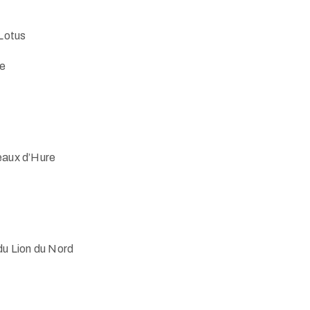
Lotus
ae
aux d’Hure
u Lion du Nord