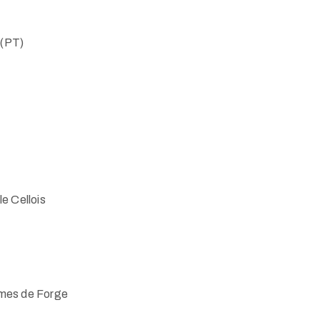
 (PT)
e Cellois
es de Forge