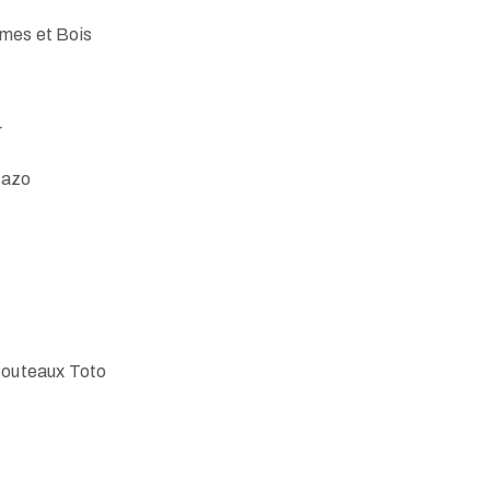
ames et Bois
r
razo
outeaux Toto